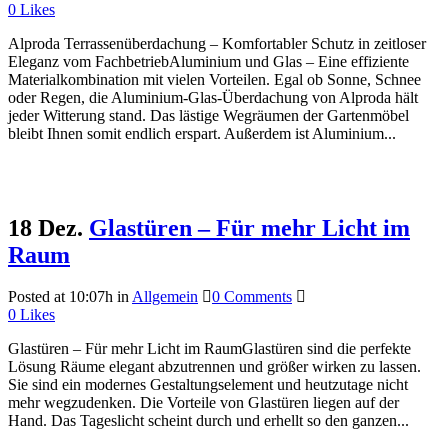
0
Likes
Alproda Terrassenüberdachung – Komfortabler Schutz in zeitloser
Eleganz vom FachbetriebAluminium und Glas – Eine effiziente
Materialkombination mit vielen Vorteilen. Egal ob Sonne, Schnee
oder Regen, die Aluminium-Glas-Überdachung von Alproda hält
jeder Witterung stand. Das lästige Wegräumen der Gartenmöbel
bleibt Ihnen somit endlich erspart. Außerdem ist Aluminium...
Read More
18 Dez.
Glastüren – Für mehr Licht im
Raum
Posted at 10:07h
in
Allgemein
0 Comments
0
Likes
Glastüren – Für mehr Licht im RaumGlastüren sind die perfekte
Lösung Räume elegant abzutrennen und größer wirken zu lassen.
Sie sind ein modernes Gestaltungselement und heutzutage nicht
mehr wegzudenken. Die Vorteile von Glastüren liegen auf der
Hand. Das Tageslicht scheint durch und erhellt so den ganzen...